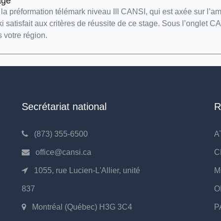
age
e la préformation télémark niveau III CANSI, qui est axée sur l’
ki satisfait aux critères de réussite de ce stage. Sous l’ongle
 votre région.
Secrétariat national
R
(873) 355-6500
A
office@cansi.ca
C
1055, rue Lucien-L'Allier, unité
M
837
O
Montréal (Québec) H3G 3C4
P