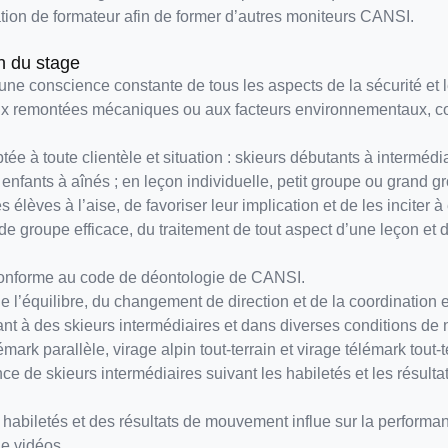
ation de formateur afin de former d’autres moniteurs CANSI.
in du stage
ne conscience constante de tous les aspects de la sécurité et les
, aux remontées mécaniques ou aux facteurs environnementaux, c
 à toute clientèle et situation : skieurs débutants à intermédiai
 enfants à aînés ; en leçon individuelle, petit groupe ou grand g
 élèves à l’aise, de favoriser leur implication et de les inciter
e groupe efficace, du traitement de tout aspect d’une leçon et 
conforme au code de déontologie de CANSI.
e l’équilibre, du changement de direction et de la coordinatio
enant à des skieurs intermédiaires et dans diverses conditions d
mark parallèle, virage alpin tout-terrain et virage télémark tout-t
ce de skieurs intermédiaires suivant les habiletés et les résul
abiletés et des résultats de mouvement influe sur la performanc
de vidéos.