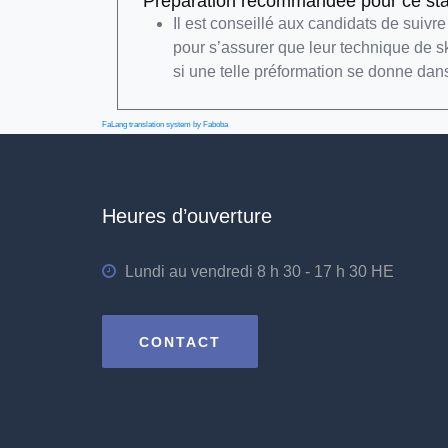
Préparation recommandée pour ce st
Il est conseillé aux candidats de suivr
pour s’assurer que leur technique de s
si une telle préformation se donne dans
FaLang translation system by Faboba
Heures d’ouverture
Lundi au vendredi 8 h 30 - 17 h 30 HE
CONTACT