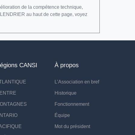
amélioration de la compétence technique,
t CALENDRIER au haut de cette page, voyez
égions CANSI
À propos
TLANTIQUE
L’Association en bref
ENTRE
Historique
ONTAGNES
Fonctionnement
NTARIO
Équipe
ACIFIQUE
Mot du président