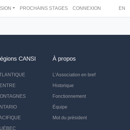
SION
PROCHAINS STAGES
CONNEXION
EN
égions CANSI
À propos
TLANTIQUE
L’Association en bref
ENTRE
Historique
ONTAGNES
Fonctionnement
NTARIO
Équipe
ACIFIQUE
Mot du président
UÉBEC