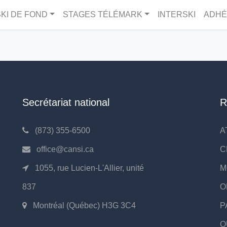
KI DE FOND
STAGES TÉLÉMARK
INTERSKI
ADHÉ
Secrétariat national
R
(873) 355-6500
A
office@cansi.ca
C
1055, rue Lucien-L'Allier, unité
M
837
O
Montréal (Québec) H3G 3C4
P
Q