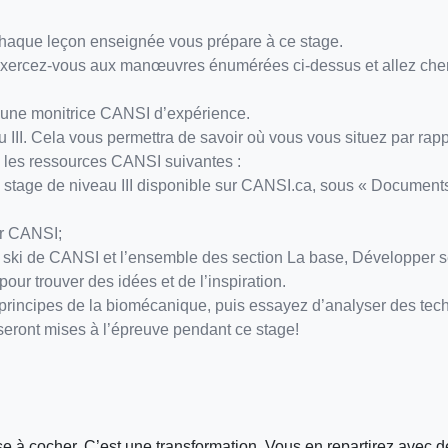
haque leçon enseignée vous prépare à ce stage.
. Exercez-vous aux manœuvres énumérées ci-dessus et allez cher
 une monitrice CANSI d’expérience.
 III. Cela vous permettra de savoir où vous vous situez par rapp
 les ressources CANSI suivantes :
stage de niveau III disponible sur CANSI.ca, sous « Document
ar CANSI;
ski de CANSI et l’ensemble des section La base, Développer s
our trouver des idées et de l’inspiration.
 principes de la biomécanique, puis essayez d’analyser des te
eront mises à l’épreuve pendant ce stage!
case à cocher. C’est une transformation. Vous en repartirez ave