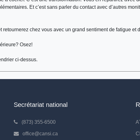
lémentaires. Et c’est sans parler du contact avec d’autres moni
et retournerez chez vous avec un grand sentiment de fatigue et de
périeure? Osez!
endrier ci-dessus.
Secrétariat national
R
(873) 355-6500
A
office@cansi.ca
C