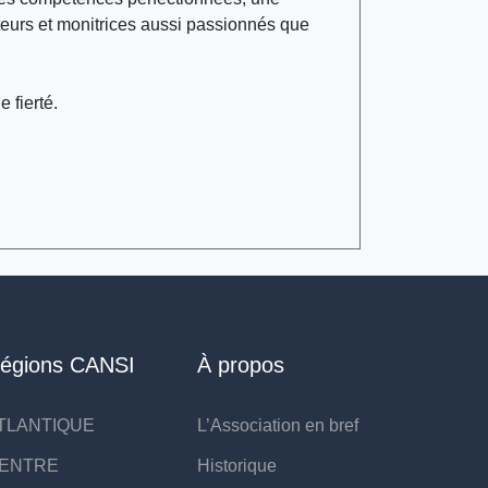
teurs et monitrices aussi passionnés que
 fierté.
égions CANSI
À propos
TLANTIQUE
L’Association en bref
ENTRE
Historique